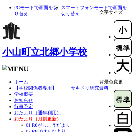
PCモードで画面を切
スマートフォンモードで画面を
文字サイズ
り替え
切り替え
小山町立北郷小学校
ホーム
背景色変更
【学校関係者専用】 サキドリ研究資料
学校概要
お知らせ
行事予定
おたより（通年利用）
おたより（月別更新）
01 R8がっこうだより
02 R8ほけんだより